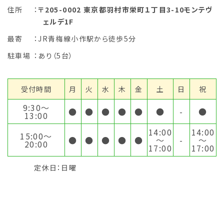
住所
：
〒205-0002 東京都羽村市栄町１丁目3-10モンテヴ
ェルデ1F
最寄
：JR青梅線小作駅から徒歩5分
駐車場
：あり（5台）
受付時間
月
火
水
木
金
土
日
祝
9:30〜
●
●
●
●
●
●
-
●
13:00
14:00
14:00
15:00〜
●
●
●
●
●
～
-
～
20:00
17:00
17:00
定休日：日曜