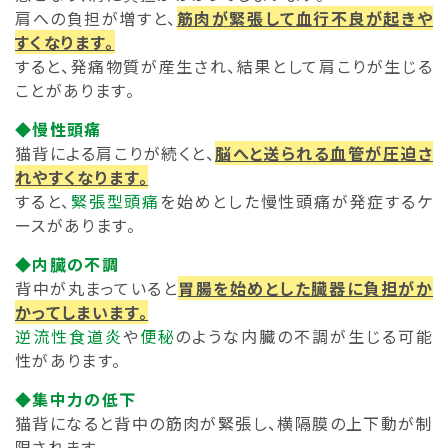
肩への負担が増すと、
筋肉が緊張して血行不良が起きや
すくなります。
すると、発痛物質が産生され、結果として肩こりが生じる
ことがあります。
◆慢性頭痛
猫背による肩こりが続くと、
脳へと送られる血管が圧迫さ
れやすくなります。
すると、
緊張型頭痛
を始めとした慢性頭痛が発症するケ
ースがあります。
◆内臓の不調
背中が丸まっていると
胃腸を始めとした臓器に負担がか
かってしまいます。
逆流性食道炎
や
便秘
のような内臓の不調が生じる可能
性があります。
◆集中力の低下
猫背になると背中の筋肉が緊張し、横隔膜の上下動が制
限されます。