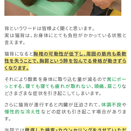
背というワードは皆様よく聞くと思います。
実は猫背は、お身体にとても負担がかかっている状態と
言えます。
猫背になると
胸椎の可動性が低下し、周囲の筋肉も柔軟
性を失うことで、胸郭という肺を包んでる骨格が動きずら
くなります。
それにより酸素を身体に取り込む量が減るので
常にボー
っとする
、
寝ても寝ても疲れが取れない
、
頭痛
、
肩こり
な
どさまざまな症状を引き起こしてしまいます。
さらに猫背が進行すると内臓が圧迫されて、
体調不良
や
慢性的な冷え性
などの症状も引き起こす場合がありま
す。
当院では
徹底した
検査・カウンセリングをさせていただ