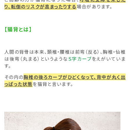
り、転倒のリスクが高まったりする
場合があります。
【猫背とは】
人間の背骨は本来、頚椎・腰椎は前弯（反る）、胸椎・仙椎
は後弯（丸まる）というような
Ｓ字カーブ
をえがいていま
す。
その内の
胸椎の後ろカーブがひどくなって、背中が丸く出
っぱった状態
を猫背と言います。