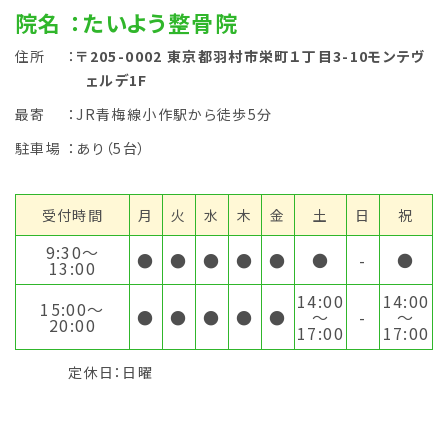
院名
：たいよう整骨院
住所
：
〒205-0002 東京都羽村市栄町１丁目3-10モンテヴ
ェルデ1F
最寄
：JR青梅線小作駅から徒歩5分
駐車場
：あり（5台）
受付時間
月
火
水
木
金
土
日
祝
9:30〜
●
●
●
●
●
●
-
●
13:00
14:00
14:00
15:00〜
●
●
●
●
●
～
-
～
20:00
17:00
17:00
定休日：日曜