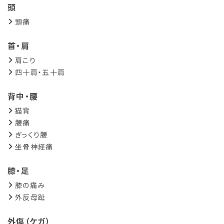
頭
頭痛
首・肩
肩こり
四十肩・五十肩
背中・腰
猫背
腰痛
ぎっくり腰
坐骨神経痛
膝・足
膝の痛み
外反母趾
外傷（ケガ）